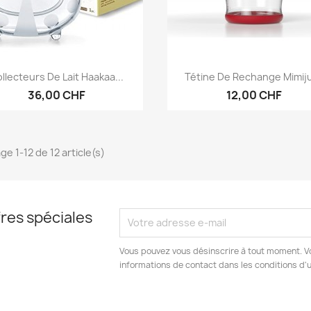
Aperçu rapide
Aperçu rapide


llecteurs De Lait Haakaa...
Tétine De Rechange Mimij
36,00 CHF
12,00 CHF
ge 1-12 de 12 article(s)
res spéciales
Vous pouvez vous désinscrire à tout moment. V
informations de contact dans les conditions d'ut