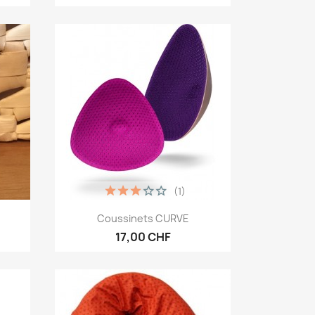
(1)
Aperçu rapide

.
Coussinets CURVE
17,00 CHF