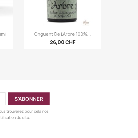
Aperçu rapide

umi
Onguent De L'Arbre 100%...
26,00 CHF
ous trouverez pour cela nos
ilisation du site.