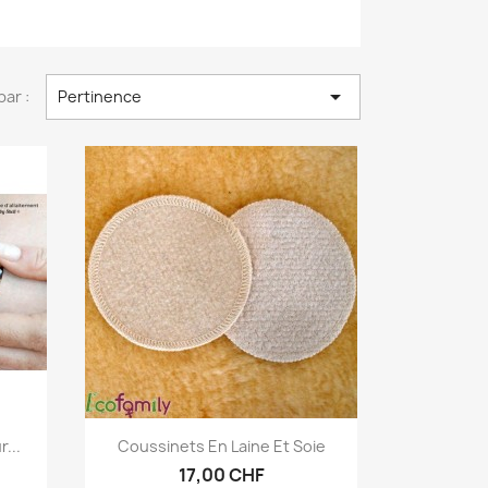

par :
Pertinence
Aperçu rapide

...
Coussinets En Laine Et Soie
17,00 CHF