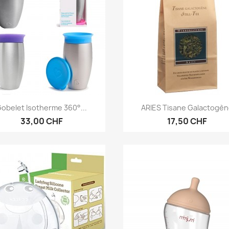
Aperçu rapide
Aperçu rapide


obelet Isotherme 360°...
ARIES Tisane Galactogè
33,00 CHF
17,50 CHF