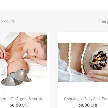
12 produits.
Trier 
Aperçu rapide
Aperçu rapide


ettes En Argent Silverette
Coquillages Baby Shell Pour
58,00 CHF
39,00 CHF