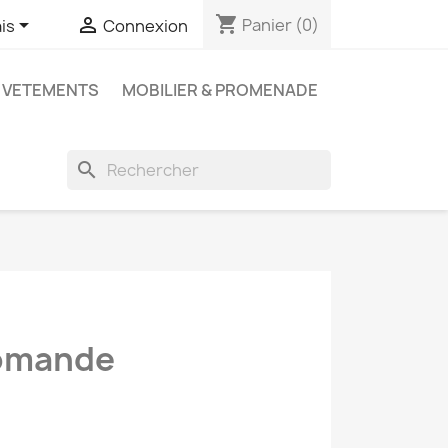
shopping_cart


Panier
(0)
is
Connexion
VETEMENTS
MOBILIER & PROMENADE
search
Romande