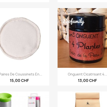
Aperçu rapide
Aperçu rapide


Paires De Coussinets En...
Onguent Cicatrisant 4..
15,00 CHF
13,00 CHF