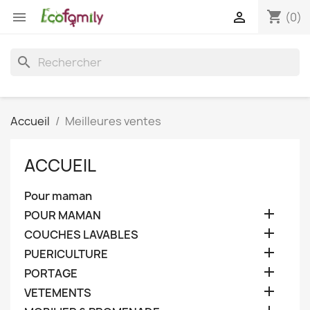
shopping_cart


(0)
search
Accueil
Meilleures ventes
ACCUEIL
Pour maman

POUR MAMAN

COUCHES LAVABLES

PUERICULTURE

PORTAGE

VETEMENTS