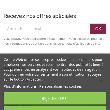
Recevez nos offres spéciales
Vous pouvez vous désinscrire à tout moment. Vous trouverez pour cela
nos informations de contact dans les conditions d'utilisation du site.
Ce site Web utilise ses propres cookies et ceux de tiers pour
améliorer nos services et vous montrer des publicités liées à
PRODUITS

vos préférences en analysant vos habitudes de navigation.
Pour donner votre consentement à son utilisation, appuyez
sur le bouton Accepter.
NOTRE SOCIÉTÉ

Plus d'informations
Personnaliser les cookies
VOTRE COMPTE

REJETER TOUT
INFORMATIONS
keyboard_arrow_down