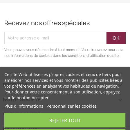
Recevez nos offres spéciales
Vous pouvez vous désinscrire à tout moment. Vous trouverez pour cela
nos informations de contact dans les conditions d'utilisation du site.
Ce site Web utilise ses propres cookies et ceux de tiers pour
améliorer nos services et vous montrer des publicités liées à
PRODUITS

vos préférences en analysant vos habitudes de navigation.
Pour donner votre consentement à son utilisation, appuyez
sur le bouton Accepter.
NOTRE SOCIÉTÉ

Plus d'informations
Personnaliser les cookies
VOTRE COMPTE

REJETER TOUT
INFORMATIONS
keyboard_arrow_down