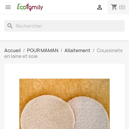
shopping_cart


(0)
search
Accueil
POUR MAMAN
Allaitement
Coussinets
en laine et soie