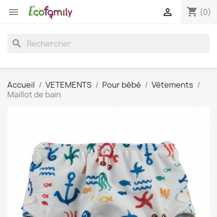
shopping_cart


(0)
search
Accueil
VETEMENTS
Pour bébé
Vêtements
Maillot de bain