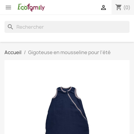
shopping_cart


(0)
search
Accueil
Gigoteuse en mousseline pour l'été