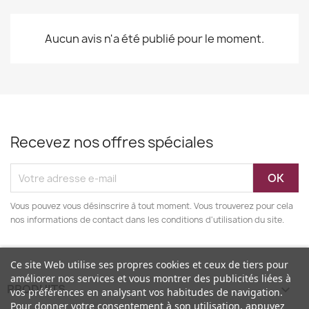
Aucun avis n'a été publié pour le moment.
Recevez nos offres spéciales
Vous pouvez vous désinscrire à tout moment. Vous trouverez pour cela
nos informations de contact dans les conditions d'utilisation du site.
Ce site Web utilise ses propres cookies et ceux de tiers pour
améliorer nos services et vous montrer des publicités liées à
PRODUITS

vos préférences en analysant vos habitudes de navigation.
Pour donner votre consentement à son utilisation, appuyez