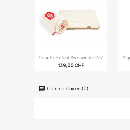
Aperçu rapide

Couette Enfant Swisswool ZIZZZ
Gig
139,00 CHF
Commentaires (0)