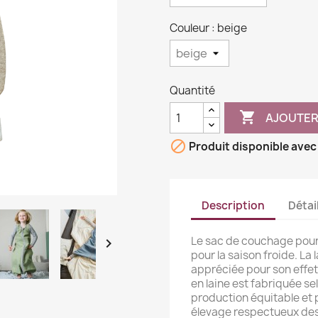
Couleur : beige
Quantité

AJOUTER

Produit disponible avec
Description
Détai
Le sac de couchage pour b

pour la saison froide. La
appréciée pour son effet
en laine est fabriquée s
production équitable et 
élevage respectueux des