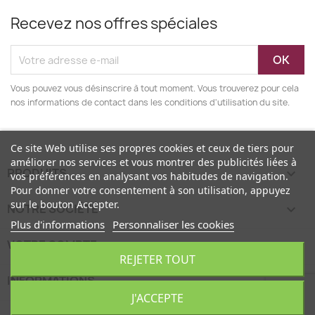
Recevez nos offres spéciales
Vous pouvez vous désinscrire à tout moment. Vous trouverez pour cela
nos informations de contact dans les conditions d'utilisation du site.
Ce site Web utilise ses propres cookies et ceux de tiers pour
améliorer nos services et vous montrer des publicités liées à
PRODUITS

vos préférences en analysant vos habitudes de navigation.
Pour donner votre consentement à son utilisation, appuyez
sur le bouton Accepter.
NOTRE SOCIÉTÉ

Plus d'informations
Personnaliser les cookies
VOTRE COMPTE

REJETER TOUT
INFORMATIONS
keyboard_arrow_down
J'ACCEPTE
EcoFamily © 2026