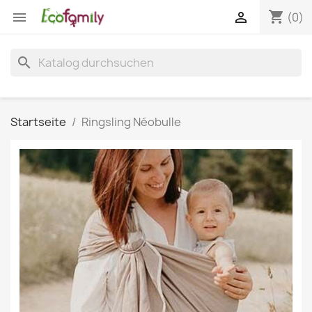
shopping_cart


(0)
search
Startseite
Ringsling Néobulle