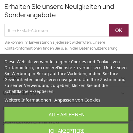
Erhalten Sie unsere Neuigkeiten und
Sonderangebote
Sie können Ihr Einverständnis jederzeit widerrufen. Unsere
Kontaktinformationen finden Sie u. a. in der Datenschutzerklärung.
Diese Website verwendet eigene Cookies und Cookies von
Drittanbietern, um unsereDienste zu verbessern. Und zeigen
Sie Werbung in Bezug auf Ihre Vorlieben, indem Sie Ihre
ARTIKEL

Gewohnheiten analysieren navigation. Um Ihre Zustimmung
zu seiner Verwendung zu geben, klicken Sie auf die
Schaltfläche Akzeptieren.
UNTERNEHMEN

Weitere Informationen
Anpassen von Cookies
IHR KONTO

ALLE ABLEHNEN
SHOP-EINSTELLUNGEN
keyboard_arrow_down
ICH AKZEPTIERE