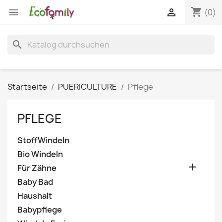
shopping_cart


(0)
search
Startseite
PUERICULTURE
Pflege
PFLEGE
StoffWindeln
Bio Windeln

Für Zähne
Baby Bad
Haushalt
Babypflege