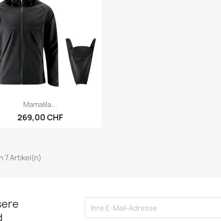
Vorschau

Mamalila...
269,00 CHF
on 7 Artikel(n)
sere
d