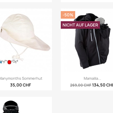
-50%
NICHT AUF LAGER
Vorschau
Vorschau


Manymonths Sommerhut
Mamalila...
35,00 CHF
134,50 CH
269,00 CHF