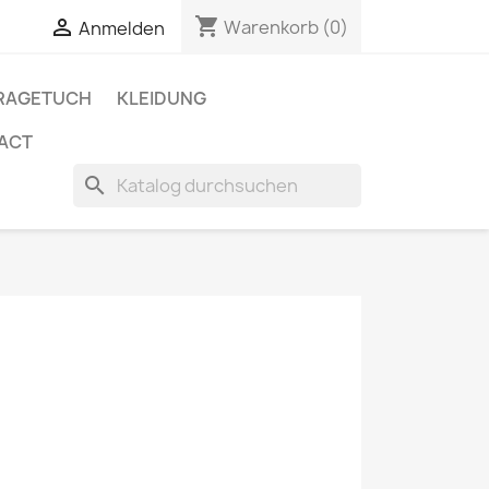
shopping_cart


Warenkorb
(0)
Anmelden
RAGETUCH
KLEIDUNG
ACT
search