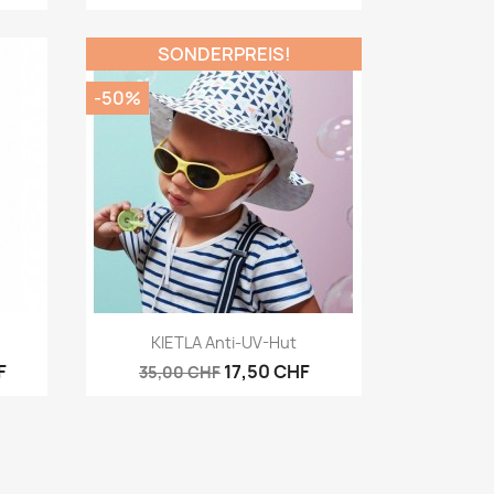
SONDERPREIS!
-50%
Vorschau

KIETLA Anti-UV-Hut
F
17,50 CHF
35,00 CHF