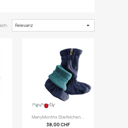

ach:
Relevanz
Vorschau

ManyMonths Stiefelchen...
38,00 CHF