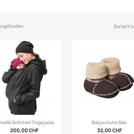
kel gefunden
Sortiert n
Vorschau
Vorschau


malila Softshell-Tragejacke
Babyschuhe Balu
200,00 CHF
32,00 CHF