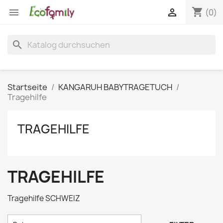
shopping_cart


(0)
search
Startseite
KANGARUH BABYTRAGETUCH
Tragehilfe
TRAGEHILFE
TRAGEHILFE
Tragehilfe SCHWEIZ