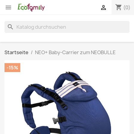
shopping_cart


(0)
search
Startseite
NEO+ Baby-Carrier zum NEOBULLE
-15%