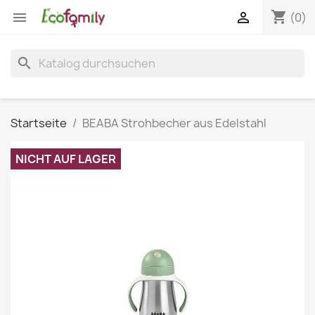
shopping_cart


(0)
search
Startseite
BEABA Strohbecher aus Edelstahl
NICHT AUF LAGER