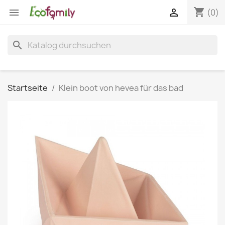
shopping_cart


(0)
search
Startseite
Klein boot von hevea für das bad